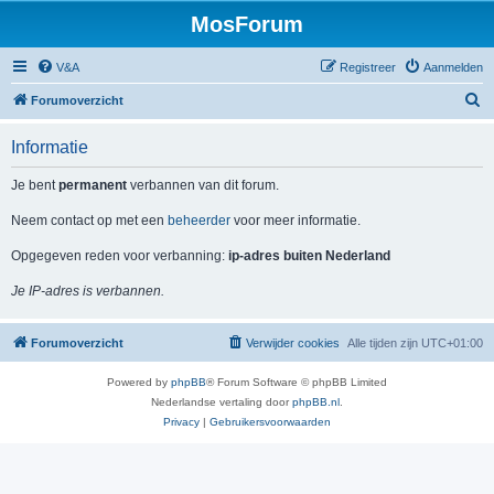
MosForum
V&A
Registreer
Aanmelden
Z
Forumoverzicht
o
Informatie
e
k
Je bent
permanent
verbannen van dit forum.
Neem contact op met een
beheerder
voor meer informatie.
Opgegeven reden voor verbanning:
ip-adres buiten Nederland
Je IP-adres is verbannen.
Forumoverzicht
Verwijder cookies
Alle tijden zijn
UTC+01:00
Powered by
phpBB
® Forum Software © phpBB Limited
Nederlandse vertaling door
phpBB.nl
.
Privacy
|
Gebruikersvoorwaarden