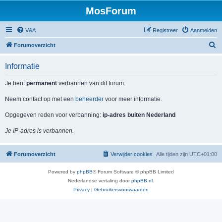
MosForum
V&A
Registreer
Aanmelden
Z
Forumoverzicht
o
Informatie
e
k
Je bent
permanent
verbannen van dit forum.
Neem contact op met een
beheerder
voor meer informatie.
Opgegeven reden voor verbanning:
ip-adres buiten Nederland
Je IP-adres is verbannen.
Forumoverzicht
Verwijder cookies
Alle tijden zijn
UTC+01:00
Powered by
phpBB
® Forum Software © phpBB Limited
Nederlandse vertaling door
phpBB.nl
.
Privacy
|
Gebruikersvoorwaarden