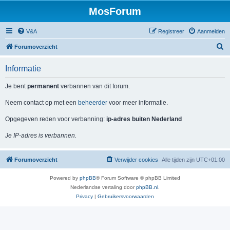
MosForum
V&A
Registreer
Aanmelden
Z
Forumoverzicht
o
Informatie
e
k
Je bent
permanent
verbannen van dit forum.
Neem contact op met een
beheerder
voor meer informatie.
Opgegeven reden voor verbanning:
ip-adres buiten Nederland
Je IP-adres is verbannen.
Forumoverzicht
Verwijder cookies
Alle tijden zijn
UTC+01:00
Powered by
phpBB
® Forum Software © phpBB Limited
Nederlandse vertaling door
phpBB.nl
.
Privacy
|
Gebruikersvoorwaarden