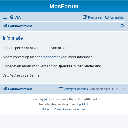
MosForum
V&A
Registreer
Aanmelden
Z
Forumoverzicht
o
Informatie
e
k
Je bent
permanent
verbannen van dit forum.
Neem contact op met een
beheerder
voor meer informatie.
Opgegeven reden voor verbanning:
ip-adres buiten Nederland
Je IP-adres is verbannen.
Forumoverzicht
Verwijder cookies
Alle tijden zijn
UTC+01:00
Powered by
phpBB
® Forum Software © phpBB Limited
Nederlandse vertaling door
phpBB.nl
.
Privacy
|
Gebruikersvoorwaarden