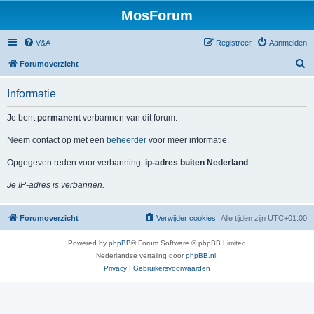
MosForum
V&A
Registreer
Aanmelden
Z
Forumoverzicht
o
Informatie
e
k
Je bent
permanent
verbannen van dit forum.
Neem contact op met een
beheerder
voor meer informatie.
Opgegeven reden voor verbanning:
ip-adres buiten Nederland
Je IP-adres is verbannen.
Forumoverzicht
Verwijder cookies
Alle tijden zijn
UTC+01:00
Powered by
phpBB
® Forum Software © phpBB Limited
Nederlandse vertaling door
phpBB.nl
.
Privacy
|
Gebruikersvoorwaarden