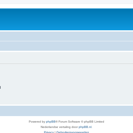
d
Powered by
phpBB
® Forum Software © phpBB Limited
Nederlandse vertaling door
phpBB.nl
.
Privacy
|
Gebruikersvoorwaarden