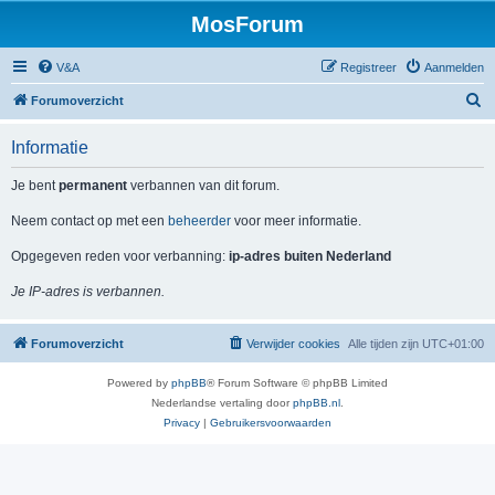
MosForum
V&A
Registreer
Aanmelden
Z
Forumoverzicht
o
Informatie
e
k
Je bent
permanent
verbannen van dit forum.
Neem contact op met een
beheerder
voor meer informatie.
Opgegeven reden voor verbanning:
ip-adres buiten Nederland
Je IP-adres is verbannen.
Forumoverzicht
Verwijder cookies
Alle tijden zijn
UTC+01:00
Powered by
phpBB
® Forum Software © phpBB Limited
Nederlandse vertaling door
phpBB.nl
.
Privacy
|
Gebruikersvoorwaarden