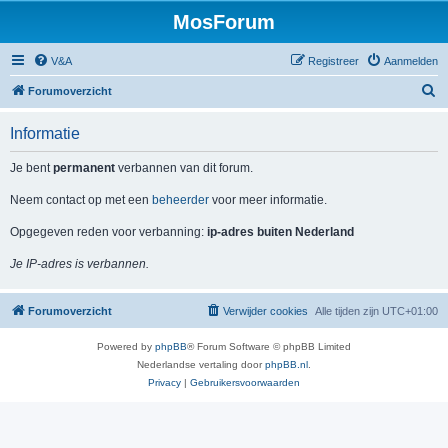
MosForum
V&A
Registreer
Aanmelden
Z
Forumoverzicht
o
Informatie
e
k
Je bent
permanent
verbannen van dit forum.
Neem contact op met een
beheerder
voor meer informatie.
Opgegeven reden voor verbanning:
ip-adres buiten Nederland
Je IP-adres is verbannen.
Forumoverzicht
Verwijder cookies
Alle tijden zijn
UTC+01:00
Powered by
phpBB
® Forum Software © phpBB Limited
Nederlandse vertaling door
phpBB.nl
.
Privacy
|
Gebruikersvoorwaarden