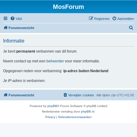
MosForum
V&A
Registreer
Aanmelden
Z
Forumoverzicht
o
Informatie
e
k
Je bent
permanent
verbannen van dit forum.
Neem contact op met een
beheerder
voor meer informatie.
Opgegeven reden voor verbanning:
ip-adres buiten Nederland
Je IP-adres is verbannen.
Forumoverzicht
Verwijder cookies
Alle tijden zijn
UTC+01:00
Powered by
phpBB
® Forum Software © phpBB Limited
Nederlandse vertaling door
phpBB.nl
.
Privacy
|
Gebruikersvoorwaarden