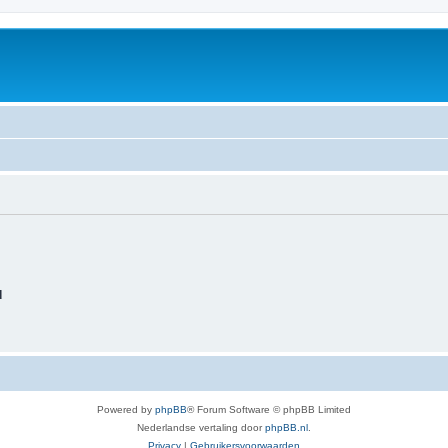
d
Powered by
phpBB
® Forum Software © phpBB Limited
Nederlandse vertaling door
phpBB.nl
.
Privacy
|
Gebruikersvoorwaarden