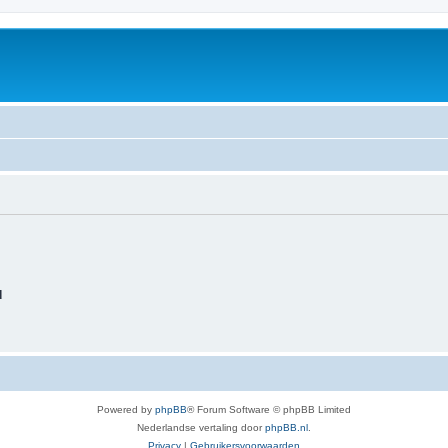
d
Powered by
phpBB
® Forum Software © phpBB Limited
Nederlandse vertaling door
phpBB.nl
.
Privacy
|
Gebruikersvoorwaarden