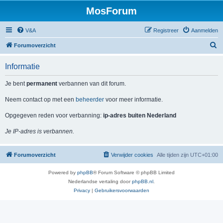
MosForum
V&A
Registreer
Aanmelden
Z
Forumoverzicht
o
Informatie
e
k
Je bent
permanent
verbannen van dit forum.
Neem contact op met een
beheerder
voor meer informatie.
Opgegeven reden voor verbanning:
ip-adres buiten Nederland
Je IP-adres is verbannen.
Forumoverzicht
Verwijder cookies
Alle tijden zijn
UTC+01:00
Powered by
phpBB
® Forum Software © phpBB Limited
Nederlandse vertaling door
phpBB.nl
.
Privacy
|
Gebruikersvoorwaarden