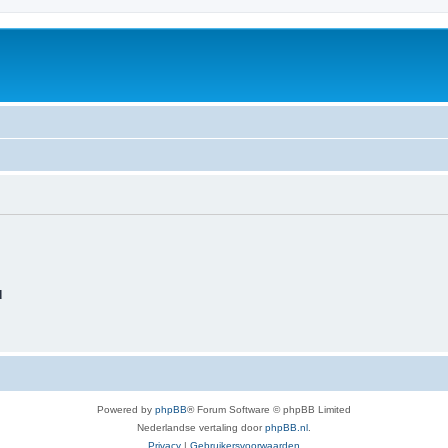
d
Powered by
phpBB
® Forum Software © phpBB Limited
Nederlandse vertaling door
phpBB.nl
.
Privacy
|
Gebruikersvoorwaarden