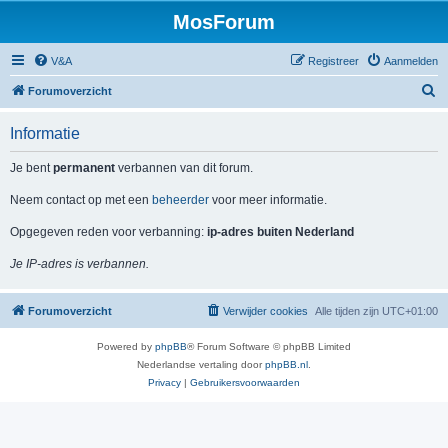
MosForum
V&A
Registreer
Aanmelden
Z
Forumoverzicht
o
Informatie
e
k
Je bent
permanent
verbannen van dit forum.
Neem contact op met een
beheerder
voor meer informatie.
Opgegeven reden voor verbanning:
ip-adres buiten Nederland
Je IP-adres is verbannen.
Forumoverzicht
Verwijder cookies
Alle tijden zijn
UTC+01:00
Powered by
phpBB
® Forum Software © phpBB Limited
Nederlandse vertaling door
phpBB.nl
.
Privacy
|
Gebruikersvoorwaarden