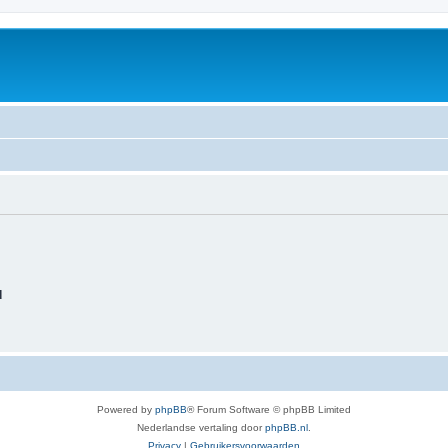
d
Powered by
phpBB
® Forum Software © phpBB Limited
Nederlandse vertaling door
phpBB.nl
.
Privacy
|
Gebruikersvoorwaarden