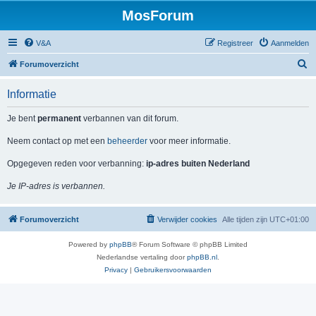
MosForum
V&A
Registreer
Aanmelden
Z
Forumoverzicht
o
Informatie
e
k
Je bent
permanent
verbannen van dit forum.
Neem contact op met een
beheerder
voor meer informatie.
Opgegeven reden voor verbanning:
ip-adres buiten Nederland
Je IP-adres is verbannen.
Forumoverzicht
Verwijder cookies
Alle tijden zijn
UTC+01:00
Powered by
phpBB
® Forum Software © phpBB Limited
Nederlandse vertaling door
phpBB.nl
.
Privacy
|
Gebruikersvoorwaarden