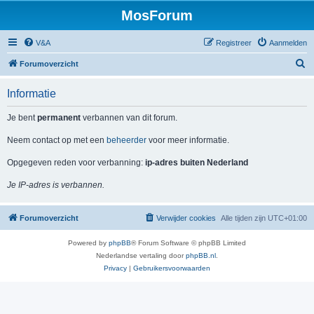
MosForum
V&A
Registreer
Aanmelden
Z
Forumoverzicht
o
Informatie
e
k
Je bent
permanent
verbannen van dit forum.
Neem contact op met een
beheerder
voor meer informatie.
Opgegeven reden voor verbanning:
ip-adres buiten Nederland
Je IP-adres is verbannen.
Forumoverzicht
Verwijder cookies
Alle tijden zijn
UTC+01:00
Powered by
phpBB
® Forum Software © phpBB Limited
Nederlandse vertaling door
phpBB.nl
.
Privacy
|
Gebruikersvoorwaarden