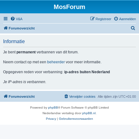
MosForum
V&A
Registreer
Aanmelden
Z
Forumoverzicht
o
Informatie
e
k
Je bent
permanent
verbannen van dit forum.
Neem contact op met een
beheerder
voor meer informatie.
Opgegeven reden voor verbanning:
ip-adres buiten Nederland
Je IP-adres is verbannen.
Forumoverzicht
Verwijder cookies
Alle tijden zijn
UTC+01:00
Powered by
phpBB
® Forum Software © phpBB Limited
Nederlandse vertaling door
phpBB.nl
.
Privacy
|
Gebruikersvoorwaarden