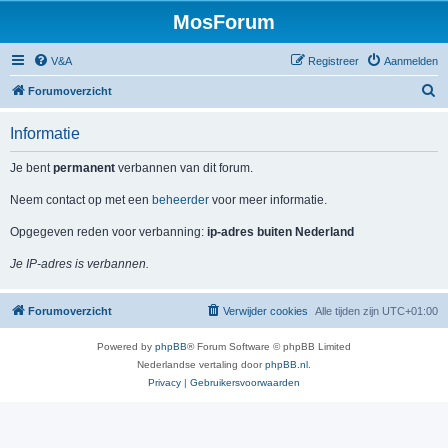
MosForum
V&A
Registreer
Aanmelden
Z
Forumoverzicht
o
Informatie
e
k
Je bent
permanent
verbannen van dit forum.
Neem contact op met een
beheerder
voor meer informatie.
Opgegeven reden voor verbanning:
ip-adres buiten Nederland
Je IP-adres is verbannen.
Forumoverzicht
Verwijder cookies
Alle tijden zijn
UTC+01:00
Powered by
phpBB
® Forum Software © phpBB Limited
Nederlandse vertaling door
phpBB.nl
.
Privacy
|
Gebruikersvoorwaarden