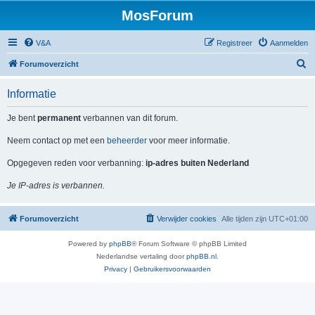
MosForum
V&A
Registreer
Aanmelden
Z
Forumoverzicht
o
Informatie
e
k
Je bent
permanent
verbannen van dit forum.
Neem contact op met een
beheerder
voor meer informatie.
Opgegeven reden voor verbanning:
ip-adres buiten Nederland
Je IP-adres is verbannen.
Forumoverzicht
Verwijder cookies
Alle tijden zijn
UTC+01:00
Powered by
phpBB
® Forum Software © phpBB Limited
Nederlandse vertaling door
phpBB.nl
.
Privacy
|
Gebruikersvoorwaarden