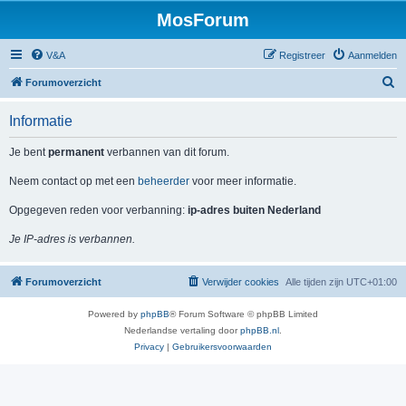
MosForum
V&A
Registreer
Aanmelden
Z
Forumoverzicht
o
Informatie
e
k
Je bent
permanent
verbannen van dit forum.
Neem contact op met een
beheerder
voor meer informatie.
Opgegeven reden voor verbanning:
ip-adres buiten Nederland
Je IP-adres is verbannen.
Forumoverzicht
Verwijder cookies
Alle tijden zijn
UTC+01:00
Powered by
phpBB
® Forum Software © phpBB Limited
Nederlandse vertaling door
phpBB.nl
.
Privacy
|
Gebruikersvoorwaarden