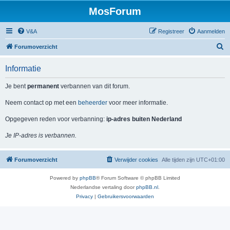
MosForum
V&A
Registreer
Aanmelden
Z
Forumoverzicht
o
Informatie
e
k
Je bent
permanent
verbannen van dit forum.
Neem contact op met een
beheerder
voor meer informatie.
Opgegeven reden voor verbanning:
ip-adres buiten Nederland
Je IP-adres is verbannen.
Forumoverzicht
Verwijder cookies
Alle tijden zijn
UTC+01:00
Powered by
phpBB
® Forum Software © phpBB Limited
Nederlandse vertaling door
phpBB.nl
.
Privacy
|
Gebruikersvoorwaarden