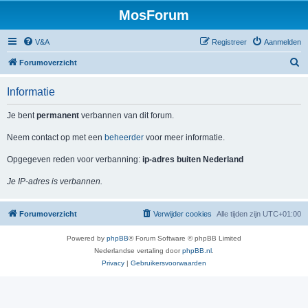
MosForum
V&A
Registreer
Aanmelden
Z
Forumoverzicht
o
Informatie
e
k
Je bent
permanent
verbannen van dit forum.
Neem contact op met een
beheerder
voor meer informatie.
Opgegeven reden voor verbanning:
ip-adres buiten Nederland
Je IP-adres is verbannen.
Forumoverzicht
Verwijder cookies
Alle tijden zijn
UTC+01:00
Powered by
phpBB
® Forum Software © phpBB Limited
Nederlandse vertaling door
phpBB.nl
.
Privacy
|
Gebruikersvoorwaarden