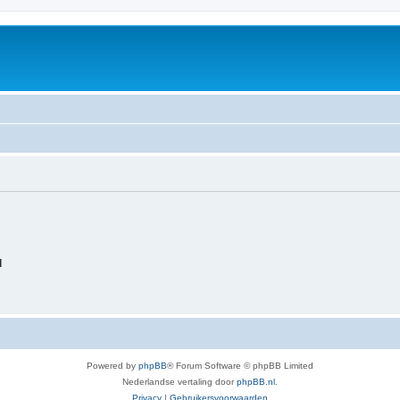
d
Powered by
phpBB
® Forum Software © phpBB Limited
Nederlandse vertaling door
phpBB.nl
.
Privacy
|
Gebruikersvoorwaarden