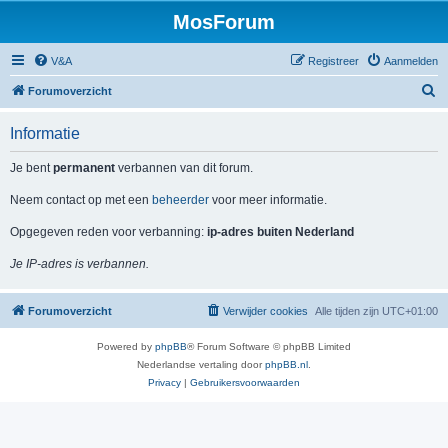
MosForum
V&A
Registreer
Aanmelden
Z
Forumoverzicht
o
Informatie
e
k
Je bent
permanent
verbannen van dit forum.
Neem contact op met een
beheerder
voor meer informatie.
Opgegeven reden voor verbanning:
ip-adres buiten Nederland
Je IP-adres is verbannen.
Forumoverzicht
Verwijder cookies
Alle tijden zijn
UTC+01:00
Powered by
phpBB
® Forum Software © phpBB Limited
Nederlandse vertaling door
phpBB.nl
.
Privacy
|
Gebruikersvoorwaarden