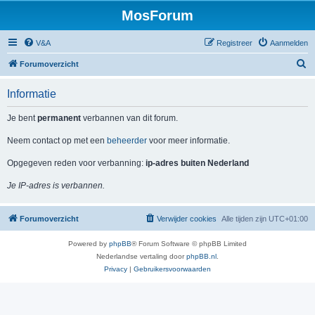
MosForum
V&A
Registreer
Aanmelden
Z
Forumoverzicht
o
Informatie
e
k
Je bent
permanent
verbannen van dit forum.
Neem contact op met een
beheerder
voor meer informatie.
Opgegeven reden voor verbanning:
ip-adres buiten Nederland
Je IP-adres is verbannen.
Forumoverzicht
Verwijder cookies
Alle tijden zijn
UTC+01:00
Powered by
phpBB
® Forum Software © phpBB Limited
Nederlandse vertaling door
phpBB.nl
.
Privacy
|
Gebruikersvoorwaarden