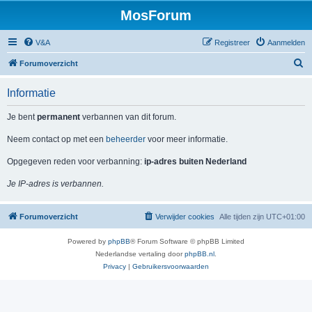
MosForum
V&A
Registreer
Aanmelden
Z
Forumoverzicht
o
Informatie
e
k
Je bent
permanent
verbannen van dit forum.
Neem contact op met een
beheerder
voor meer informatie.
Opgegeven reden voor verbanning:
ip-adres buiten Nederland
Je IP-adres is verbannen.
Forumoverzicht
Verwijder cookies
Alle tijden zijn
UTC+01:00
Powered by
phpBB
® Forum Software © phpBB Limited
Nederlandse vertaling door
phpBB.nl
.
Privacy
|
Gebruikersvoorwaarden