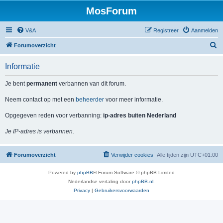
MosForum
V&A
Registreer
Aanmelden
Z
Forumoverzicht
o
Informatie
e
k
Je bent
permanent
verbannen van dit forum.
Neem contact op met een
beheerder
voor meer informatie.
Opgegeven reden voor verbanning:
ip-adres buiten Nederland
Je IP-adres is verbannen.
Forumoverzicht
Verwijder cookies
Alle tijden zijn
UTC+01:00
Powered by
phpBB
® Forum Software © phpBB Limited
Nederlandse vertaling door
phpBB.nl
.
Privacy
|
Gebruikersvoorwaarden