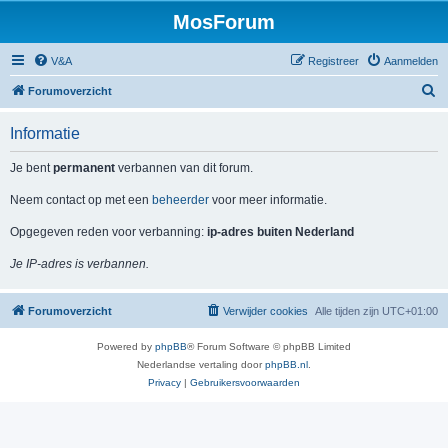
MosForum
V&A
Registreer
Aanmelden
Z
Forumoverzicht
o
Informatie
e
k
Je bent
permanent
verbannen van dit forum.
Neem contact op met een
beheerder
voor meer informatie.
Opgegeven reden voor verbanning:
ip-adres buiten Nederland
Je IP-adres is verbannen.
Forumoverzicht
Verwijder cookies
Alle tijden zijn
UTC+01:00
Powered by
phpBB
® Forum Software © phpBB Limited
Nederlandse vertaling door
phpBB.nl
.
Privacy
|
Gebruikersvoorwaarden