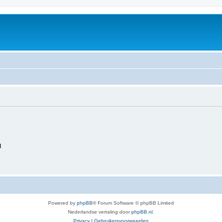
d
Powered by
phpBB
® Forum Software © phpBB Limited
Nederlandse vertaling door
phpBB.nl
.
Privacy
|
Gebruikersvoorwaarden