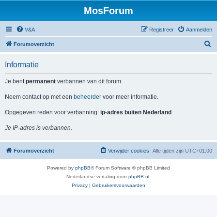
MosForum
V&A
Registreer
Aanmelden
Z
Forumoverzicht
o
Informatie
e
k
Je bent
permanent
verbannen van dit forum.
Neem contact op met een
beheerder
voor meer informatie.
Opgegeven reden voor verbanning:
ip-adres buiten Nederland
Je IP-adres is verbannen.
Forumoverzicht
Verwijder cookies
Alle tijden zijn
UTC+01:00
Powered by
phpBB
® Forum Software © phpBB Limited
Nederlandse vertaling door
phpBB.nl
.
Privacy
|
Gebruikersvoorwaarden