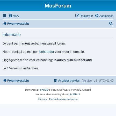
MosForum
V&A
Registreer
Aanmelden
Z
Forumoverzicht
o
Informatie
e
k
Je bent
permanent
verbannen van dit forum.
Neem contact op met een
beheerder
voor meer informatie.
Opgegeven reden voor verbanning:
ip-adres buiten Nederland
Je IP-adres is verbannen.
Forumoverzicht
Verwijder cookies
Alle tijden zijn
UTC+01:00
Powered by
phpBB
® Forum Software © phpBB Limited
Nederlandse vertaling door
phpBB.nl
.
Privacy
|
Gebruikersvoorwaarden