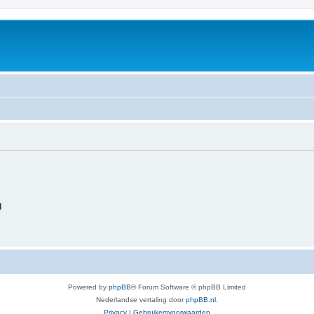
d
Powered by
phpBB
® Forum Software © phpBB Limited
Nederlandse vertaling door
phpBB.nl
.
Privacy
|
Gebruikersvoorwaarden