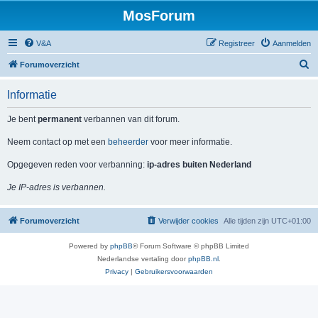
MosForum
V&A
Registreer
Aanmelden
Z
Forumoverzicht
o
Informatie
e
k
Je bent
permanent
verbannen van dit forum.
Neem contact op met een
beheerder
voor meer informatie.
Opgegeven reden voor verbanning:
ip-adres buiten Nederland
Je IP-adres is verbannen.
Forumoverzicht
Verwijder cookies
Alle tijden zijn
UTC+01:00
Powered by
phpBB
® Forum Software © phpBB Limited
Nederlandse vertaling door
phpBB.nl
.
Privacy
|
Gebruikersvoorwaarden