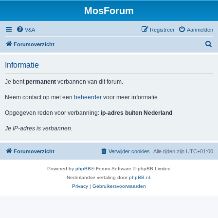
MosForum
V&A
Registreer
Aanmelden
Z
Forumoverzicht
o
Informatie
e
k
Je bent
permanent
verbannen van dit forum.
Neem contact op met een
beheerder
voor meer informatie.
Opgegeven reden voor verbanning:
ip-adres buiten Nederland
Je IP-adres is verbannen.
Forumoverzicht
Verwijder cookies
Alle tijden zijn
UTC+01:00
Powered by
phpBB
® Forum Software © phpBB Limited
Nederlandse vertaling door
phpBB.nl
.
Privacy
|
Gebruikersvoorwaarden