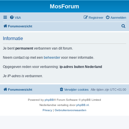
MosForum
V&A
Registreer
Aanmelden
Z
Forumoverzicht
o
Informatie
e
k
Je bent
permanent
verbannen van dit forum.
Neem contact op met een
beheerder
voor meer informatie.
Opgegeven reden voor verbanning:
ip-adres buiten Nederland
Je IP-adres is verbannen.
Forumoverzicht
Verwijder cookies
Alle tijden zijn
UTC+01:00
Powered by
phpBB
® Forum Software © phpBB Limited
Nederlandse vertaling door
phpBB.nl
.
Privacy
|
Gebruikersvoorwaarden