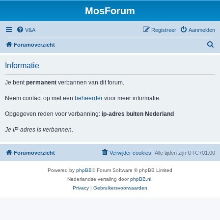
MosForum
V&A
Registreer
Aanmelden
Z
Forumoverzicht
o
Informatie
e
k
Je bent
permanent
verbannen van dit forum.
Neem contact op met een
beheerder
voor meer informatie.
Opgegeven reden voor verbanning:
ip-adres buiten Nederland
Je IP-adres is verbannen.
Forumoverzicht
Verwijder cookies
Alle tijden zijn
UTC+01:00
Powered by
phpBB
® Forum Software © phpBB Limited
Nederlandse vertaling door
phpBB.nl
.
Privacy
|
Gebruikersvoorwaarden