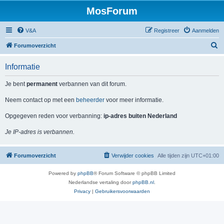
MosForum
V&A
Registreer
Aanmelden
Z
Forumoverzicht
o
Informatie
e
k
Je bent
permanent
verbannen van dit forum.
Neem contact op met een
beheerder
voor meer informatie.
Opgegeven reden voor verbanning:
ip-adres buiten Nederland
Je IP-adres is verbannen.
Forumoverzicht
Verwijder cookies
Alle tijden zijn
UTC+01:00
Powered by
phpBB
® Forum Software © phpBB Limited
Nederlandse vertaling door
phpBB.nl
.
Privacy
|
Gebruikersvoorwaarden