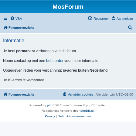
MosForum
V&A
Registreer
Aanmelden
Z
Forumoverzicht
o
Informatie
e
k
Je bent
permanent
verbannen van dit forum.
Neem contact op met een
beheerder
voor meer informatie.
Opgegeven reden voor verbanning:
ip-adres buiten Nederland
Je IP-adres is verbannen.
Forumoverzicht
Verwijder cookies
Alle tijden zijn
UTC+01:00
Powered by
phpBB
® Forum Software © phpBB Limited
Nederlandse vertaling door
phpBB.nl
.
Privacy
|
Gebruikersvoorwaarden