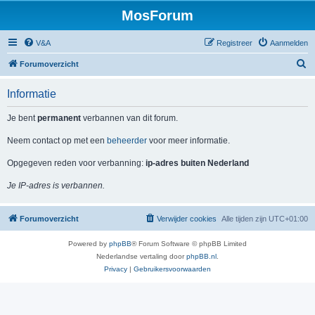
MosForum
V&A
Registreer
Aanmelden
Z
Forumoverzicht
o
Informatie
e
k
Je bent
permanent
verbannen van dit forum.
Neem contact op met een
beheerder
voor meer informatie.
Opgegeven reden voor verbanning:
ip-adres buiten Nederland
Je IP-adres is verbannen.
Forumoverzicht
Verwijder cookies
Alle tijden zijn
UTC+01:00
Powered by
phpBB
® Forum Software © phpBB Limited
Nederlandse vertaling door
phpBB.nl
.
Privacy
|
Gebruikersvoorwaarden