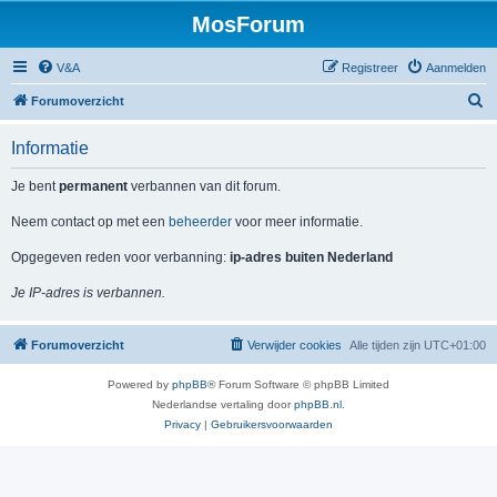
MosForum
V&A
Registreer
Aanmelden
Z
Forumoverzicht
o
Informatie
e
k
Je bent
permanent
verbannen van dit forum.
Neem contact op met een
beheerder
voor meer informatie.
Opgegeven reden voor verbanning:
ip-adres buiten Nederland
Je IP-adres is verbannen.
Forumoverzicht
Verwijder cookies
Alle tijden zijn
UTC+01:00
Powered by
phpBB
® Forum Software © phpBB Limited
Nederlandse vertaling door
phpBB.nl
.
Privacy
|
Gebruikersvoorwaarden