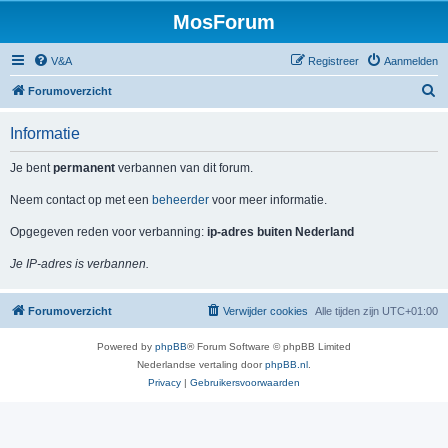
MosForum
V&A
Registreer
Aanmelden
Z
Forumoverzicht
o
Informatie
e
k
Je bent
permanent
verbannen van dit forum.
Neem contact op met een
beheerder
voor meer informatie.
Opgegeven reden voor verbanning:
ip-adres buiten Nederland
Je IP-adres is verbannen.
Forumoverzicht
Verwijder cookies
Alle tijden zijn
UTC+01:00
Powered by
phpBB
® Forum Software © phpBB Limited
Nederlandse vertaling door
phpBB.nl
.
Privacy
|
Gebruikersvoorwaarden