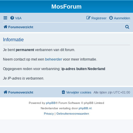
MosForum
V&A
Registreer
Aanmelden
Z
Forumoverzicht
o
Informatie
e
k
Je bent
permanent
verbannen van dit forum.
Neem contact op met een
beheerder
voor meer informatie.
Opgegeven reden voor verbanning:
ip-adres buiten Nederland
Je IP-adres is verbannen.
Forumoverzicht
Verwijder cookies
Alle tijden zijn
UTC+01:00
Powered by
phpBB
® Forum Software © phpBB Limited
Nederlandse vertaling door
phpBB.nl
.
Privacy
|
Gebruikersvoorwaarden