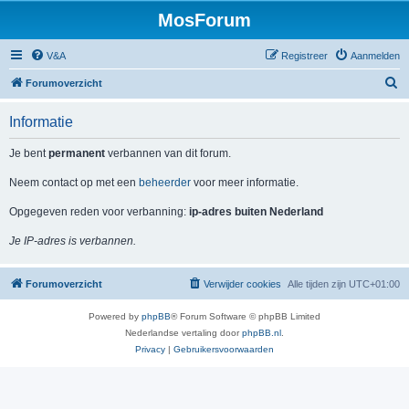
MosForum
V&A
Registreer
Aanmelden
Z
Forumoverzicht
o
Informatie
e
k
Je bent
permanent
verbannen van dit forum.
Neem contact op met een
beheerder
voor meer informatie.
Opgegeven reden voor verbanning:
ip-adres buiten Nederland
Je IP-adres is verbannen.
Forumoverzicht
Verwijder cookies
Alle tijden zijn
UTC+01:00
Powered by
phpBB
® Forum Software © phpBB Limited
Nederlandse vertaling door
phpBB.nl
.
Privacy
|
Gebruikersvoorwaarden