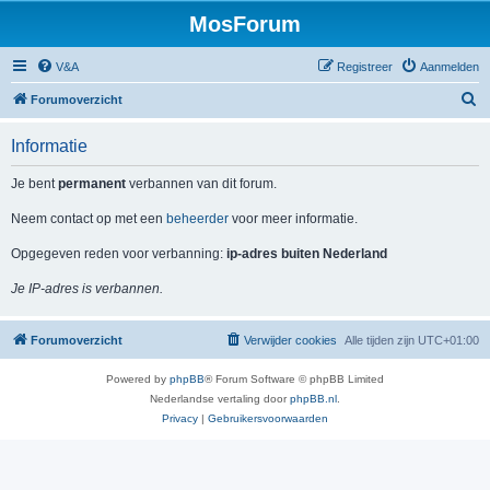
MosForum
V&A
Registreer
Aanmelden
Z
Forumoverzicht
o
Informatie
e
k
Je bent
permanent
verbannen van dit forum.
Neem contact op met een
beheerder
voor meer informatie.
Opgegeven reden voor verbanning:
ip-adres buiten Nederland
Je IP-adres is verbannen.
Forumoverzicht
Verwijder cookies
Alle tijden zijn
UTC+01:00
Powered by
phpBB
® Forum Software © phpBB Limited
Nederlandse vertaling door
phpBB.nl
.
Privacy
|
Gebruikersvoorwaarden