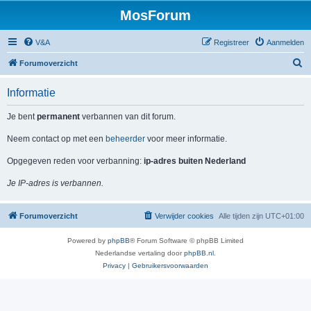
MosForum
V&A
Registreer
Aanmelden
Z
Forumoverzicht
o
Informatie
e
k
Je bent
permanent
verbannen van dit forum.
Neem contact op met een
beheerder
voor meer informatie.
Opgegeven reden voor verbanning:
ip-adres buiten Nederland
Je IP-adres is verbannen.
Forumoverzicht
Verwijder cookies
Alle tijden zijn
UTC+01:00
Powered by
phpBB
® Forum Software © phpBB Limited
Nederlandse vertaling door
phpBB.nl
.
Privacy
|
Gebruikersvoorwaarden