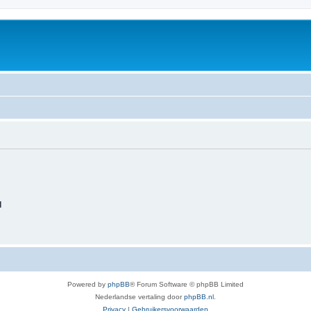
d
Powered by
phpBB
® Forum Software © phpBB Limited
Nederlandse vertaling door
phpBB.nl
.
Privacy
|
Gebruikersvoorwaarden