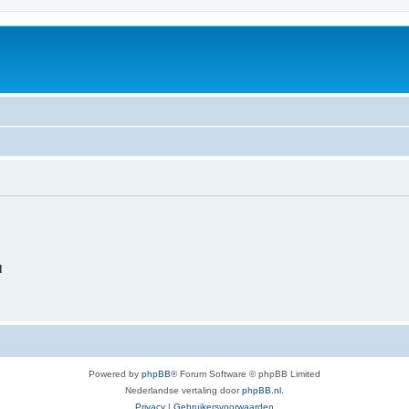
d
Powered by
phpBB
® Forum Software © phpBB Limited
Nederlandse vertaling door
phpBB.nl
.
Privacy
|
Gebruikersvoorwaarden