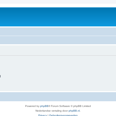
d
Powered by
phpBB
® Forum Software © phpBB Limited
Nederlandse vertaling door
phpBB.nl
.
Privacy
|
Gebruikersvoorwaarden