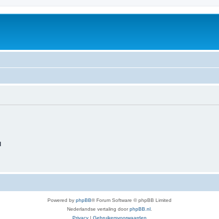
d
Powered by
phpBB
® Forum Software © phpBB Limited
Nederlandse vertaling door
phpBB.nl
.
Privacy
|
Gebruikersvoorwaarden